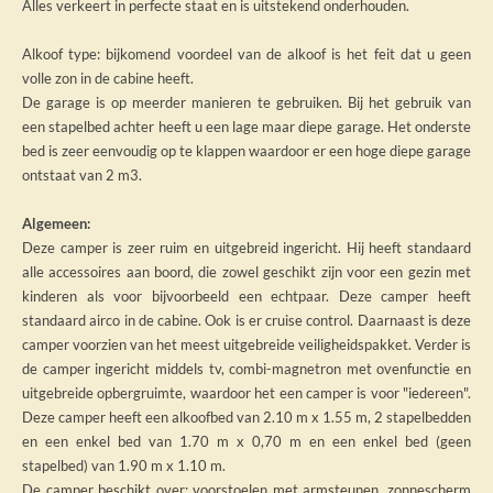
Alles verkeert in perfecte staat en is uitstekend onderhouden.
Alkoof type: bijkomend voordeel van de alkoof is het feit dat u geen
volle zon in de cabine heeft.
De garage is op meerder manieren te gebruiken. Bij het gebruik van
een stapelbed achter heeft u een lage maar diepe garage. Het onderste
bed is zeer eenvoudig op te klappen waardoor er een hoge diepe garage
ontstaat van 2 m3.
Algemeen:
Deze camper is zeer ruim en uitgebreid ingericht. Hij heeft standaard
alle accessoires aan boord, die zowel geschikt zijn voor een gezin met
kinderen als voor bijvoorbeeld een echtpaar. Deze camper heeft
standaard airco in de cabine. Ook is er cruise control. Daarnaast is deze
camper voorzien van het meest uitgebreide veiligheidspakket. Verder is
de camper ingericht middels tv, combi-magnetron met ovenfunctie en
uitgebreide opbergruimte, waardoor het een camper is voor "iedereen".
Deze camper heeft een alkoofbed van 2.10 m x 1.55 m, 2 stapelbedden
en een enkel bed van 1.70 m x 0,70 m en een enkel bed (geen
stapelbed) van 1.90 m x 1.10 m.
De camper beschikt over: voorstoelen met armsteunen, zonnescherm