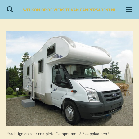
Skip
WELKOM OP DE WEBSITE VAN CAMPERS4RENT.NL
to
main
content
Prachtige en zeer complete Camper met 7 Slaapplaatsen !