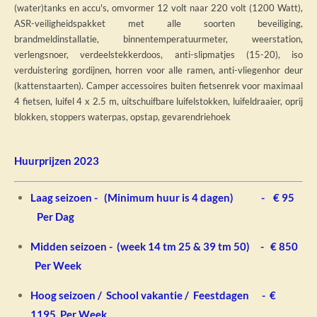
(water)tanks en accu's, omvormer 12 volt naar 220 volt (1200 Watt),
ASR-veiligheidspakket met alle soorten beveiliging,
brandmeldinstallatie, binnentemperatuurmeter, weerstation,
verlengsnoer, verdeelstekkerdoos, anti-slipmatjes (15-20), iso
verduistering gordijnen, horren voor alle ramen, anti-vliegenhor deur
(kattenstaarten). Camper accessoires buiten fietsenrek voor maximaal
4 fietsen, luifel 4 x 2.5 m, uitschuifbare luifelstokken, luifeldraaier, oprij
blokken, stoppers waterpas, opstap, gevarendriehoek
Huurprijzen 2023
Laag seizoen - (Minimum huur is 4 dagen) - € 95
Per Dag
Midden seizoen - (w
eek 14 tm 25 & 39 tm 50
) - € 850
Per Week
Hoog seizoen / School vakantie / Feestdagen - €
1195
Per Week