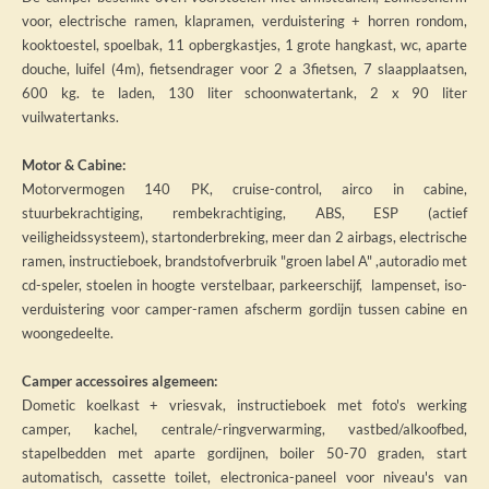
voor, electrische ramen, klapramen, verduistering + horren rondom,
kooktoestel, spoelbak, 11 opbergkastjes, 1 grote hangkast, wc, aparte
douche, luifel (4m), fietsendrager voor 2 a 3fietsen, 7 slaapplaatsen,
600 kg. te laden, 130 liter schoonwatertank, 2 x 90 liter
vuilwatertanks.
Motor & Cabine:
Motorvermogen 140 PK, cruise-control, airco in cabine,
stuurbekrachtiging, rembekrachtiging, ABS, ESP (actief
veiligheidssysteem), startonderbreking, meer dan 2 airbags, electrische
ramen, instructieboek, brandstofverbruik "groen label A" ,autoradio met
cd-speler, stoelen in hoogte verstelbaar, parkeerschijf, lampenset, iso-
verduistering voor camper-ramen afscherm gordijn tussen cabine en
woongedeelte.
Camper accessoires algemeen:
Dometic koelkast + vriesvak, instructieboek met foto's werking
camper, kachel, centrale/-ringverwarming, vastbed/alkoofbed,
stapelbedden met aparte gordijnen, boiler 50-70 graden, start
automatisch, cassette toilet, electronica-paneel voor niveau's van